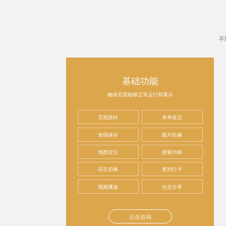
不
基础功能
确保页面能够正常运行和展示
页面跳转
表单提交
海报保存
图片轮播
地图定位
搜索功能
语言切换
签到打卡
视频播放
社交分享
点击咨询