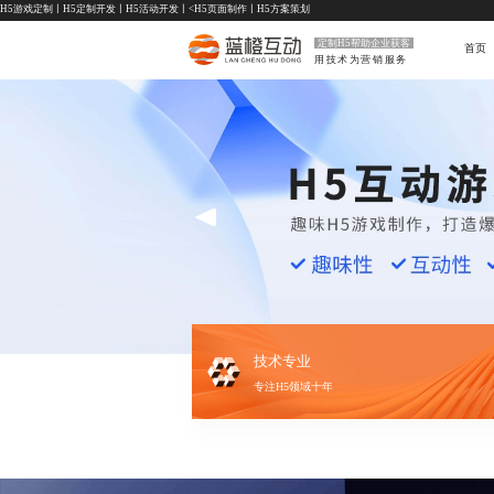
H5游戏定制
丨
H5定制开发
丨
H5活动开发
丨<
H5页面制作
丨
H5方案策划
定制H5帮助企业获客
首页
用技术为营销服务
技术专业
专注H5领域十年