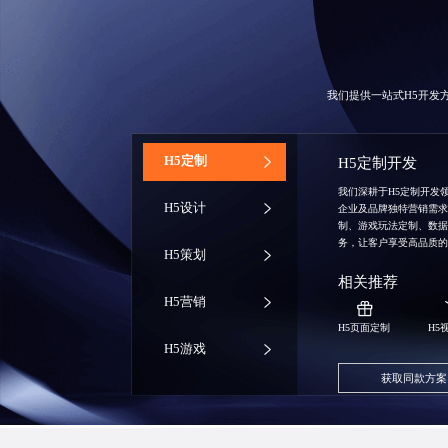
我们提供一站式H5开发
‌H5定制
H5定制开发
我们深耕于H5定制开发
H5设计
企业及品牌独特营销需
制、游戏玩法定制、数
务，让客户享受高品质
H5策划
相关推荐
H5营销
H5页面定制
H5
H5游戏
获取同款方案