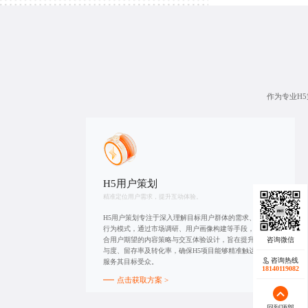
作为专业H
H5用户策划
精准定位用户需求，提升互动体验。
H5用户策划专注于深入理解目标用户群体的需求、偏好及
行为模式，通过市场调研、用户画像构建等手段，制定符
合用户期望的内容策略与交互体验设计，旨在提升用户参
与度、留存率及转化率，确保H5项目能够精准触达并有效
咨询热线
服务其目标受众。
18140119082
点击获取方案 >
回到顶部