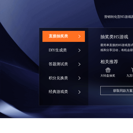
营销转化型H5游
‌直接抽奖类
抽奖类H5游戏
最简单直接的H5游戏形
DIY生成类
戏和分享活动，有机会
相关推荐
答题测试类
大转盘抽奖
九宫
积分兑换类
获取同款方案
经典游戏类