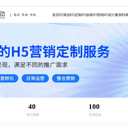
首页
H5策划
H5定制
H5游戏
H5营销
H5设计
案例列
稳定·高效·有效
40
100
+
+
设计风格
互动玩法