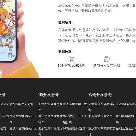
蓝橙互动为各大商家提供创意H5策划服务，应用于
传、节日活动、营销转化等各种目的。
策划场景：
品牌宣传:通过创意设计与互动体验，深度传达品牌
节日活动:结合节日热点，策划趣味互动活动，提升
营销转化:运用精准营销策略与数据分析，优化用户
策划推荐：
购买有礼玩法策划
参与有奖形式策划
红包
服务
H5开发服务
营销开发服务
装设计公
贵阳kt板设计公司
上海企业公众号开
重庆品牌官网开发
天津营销互动游戏定
上海私域游戏
发
制
设计公司
武汉推文长图设计公
重庆大屏体感游戏
西安微信公众号外
北京网站定制公司
杭州私域商城
司
制作
包公司
司
计公司
重庆广告插画设计公
南京官网小程序定
AR增强现实游戏
重庆私域商城制作公
昆明企业公众
司
制
司