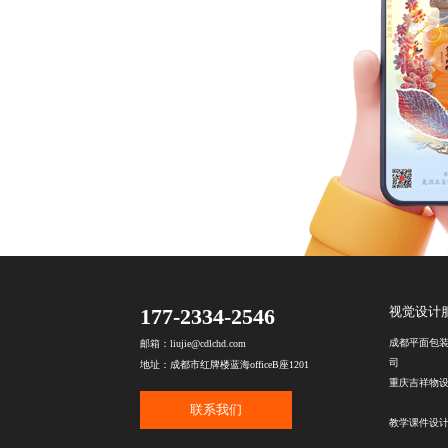
177-2334-2546
视觉设计
成都平面包
邮箱：liujie@cdlchd.com
司
地址：成都市红牌楼蓝海officeB座1201
重庆吉祥物
联系我们
教学课件设