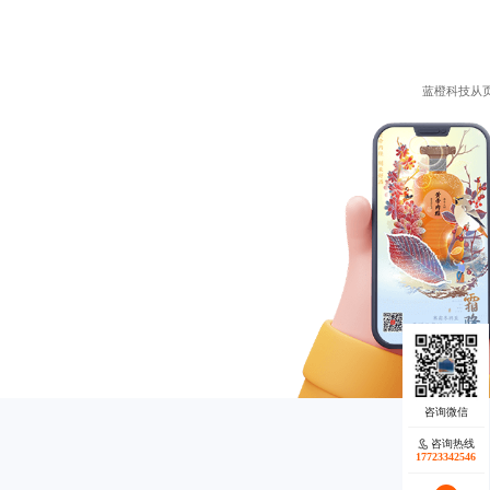
蓝橙科技从
咨询热线
17723342546