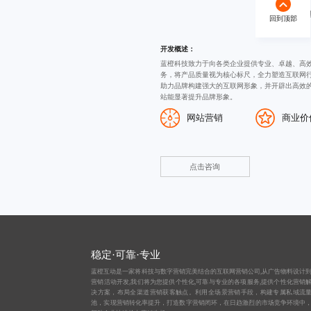
蓝橙科技
回到顶部
开发概述：
蓝橙科技致力于向各类企业提供专业、卓越、高
务，将产品质量视为核心标尺，全力塑造互联网
助力品牌构建强大的互联网形象，并开辟出高效
站能显著提升品牌形象。
网站营销
商业价
点击咨询
稳定·可靠·专业
蓝橙互动是一家将科技与数字营销完美结合的互联网营销公司,从
广告物料设计
营销活动开发,我们将为您提供个性化,可靠与专业的各项服务,提供个性化营销
决方案，布局全渠道营销获客触点。利用全场景营销手段，构建专属私域流
池，实现营销转化率提升，打造数字营销闭环，在日趋激烈的市场竞争环境中