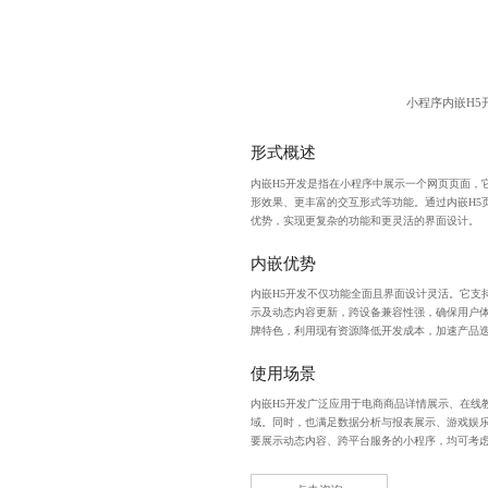
小程序内嵌H5
形式概述
内嵌H5开发是指在小程序中展示一个网页页面，
形效果、更丰富的交互形式等功能。通过内嵌H5
优势，实现更复杂的功能和更灵活的界面设计。
内嵌优势
内嵌H5开发不仅功能全面且界面设计灵活。它支
示及动态内容更新，跨设备兼容性强，确保用户
牌特色，利用现有资源降低开发成本，加速产品
使用场景
内嵌H5开发广泛应用于电商商品详情展示、在线
域。同时，也满足数据分析与报表展示、游戏娱
要展示动态内容、跨平台服务的小程序，均可考