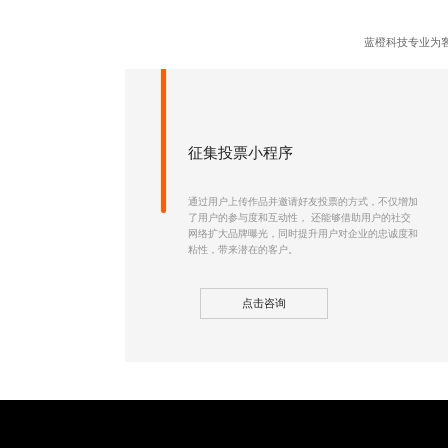
蓝橙科技专业为
征集投票小程序
通过用户上传作品并邀请好友投票的方式，不仅增加
了用户的参与度和互动性， 还能够借助用户的社交
网络扩大品牌曝光，同时提升用户对企业的忠诚度和
粘性，带来潜在的客户。
点击咨询