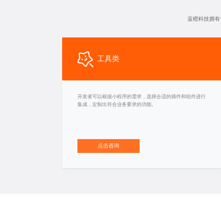
蓝橙科技拥有
工具类
开发者可以根据小程序的需求，选择合适的插件和组件进行
集成，定制出符合业务要求的功能。
点击咨询