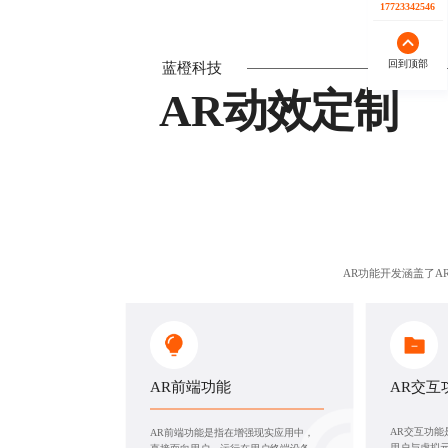
17723342546
回到顶部
蓝橙科技
AR动效定制
AR功能开发涵盖了A
AR前端功能
AR交互
AR交互功
AR前端功能是指在增强现实应用中，
用户与虚拟