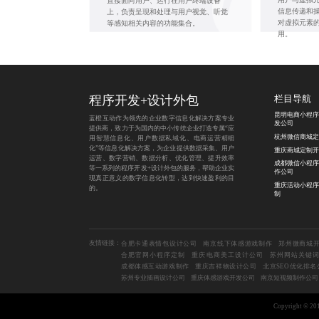
直接面向用户、运行在用户终端设备
信息传递和
上，负责呈现和处理与用户视觉、听觉
对虚拟元素
等感知相关内容的功能集合。
用。
程序开发
+
设计外包
栏目导航
昆明电商小程序
蓝橙互动作为领先的企业数字信息化解决方案专业
发公司
提供商，致力于为国内的中小传统企业打造专属“应
杭州微信商城定
用智慧信息化、用户数据私域化、电商运营精细
化”等信息化解决方案，为企业提供数据采集、用户
重庆商城定制开
运营、数字营销、数据分析、优化管理、提升效率
成都微信小程序
等一系列的程序开发+设计外包的服务，帮助企业实
作公司
现真正意义的数字信息化转型，达到快速盈利的目
重庆活动小程序
的。
制
友情链接：
合肥卡通表情包设计公司
南京线下体感游戏制作
郑州微商城
合肥官网小程序定制
重庆电商美工设计公司
苏州网站关键
成都体感互动游戏制作
重庆吉祥物设计公司
北京SEO优化排名
苏州专业插画设计公司
重庆体感游戏开发公司
南京短视频制作公司
Copyright 