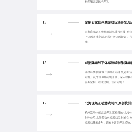
种新颖游戏技术开发
13
石家庄现场互动游戏制作,蓝橙科技-哈
下体感游戏定制,无需任何体感设备，
动！
15
蓝橙科技-陇南展厅体感互动开发,苏州
定制开发,专注体感定制开发，深入理解
服务定制、程序定制、设计定制！
17
杭州活动体感游戏开发,蓝橙科技-北海
制作公司,北海互动体感游戏定制,作为
感游戏开发多年，拥有丰富的开发经验