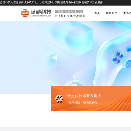
蓝橙科技为您提供
商城系统开发
、
小程序定制
、
网站建设
等各种互联网营销技术开发服务
个性化+定制化+全方位
首页
商城开发
体感
提供整包专属开发服务
全方位技术开发服务
“程序+设计”整包式开发