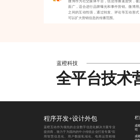
微博作为社交媒体平台，信息传播速度快，覆
面广，适合进行品牌曝光和事件营销。微博用
之间的互动性强，通过转发、评论等互动形式
可以扩大营销信息的传播范围。
蓝橙科技
全平台技术
程序开发
+
设计外包
栏
成
蓝橙互动作为领先的企业数字信息化解决方案专业
司
提供商，致力于为国内的中小传统企业打造专属“应
成
用智慧信息化、用户数据私域化、电商运营精细