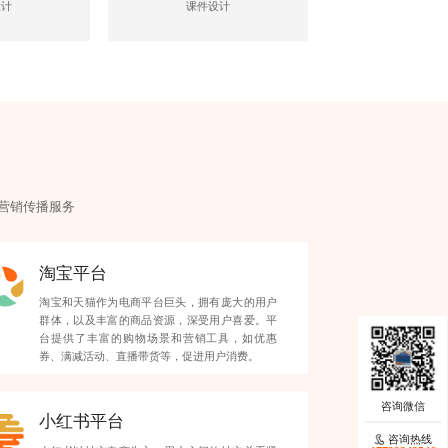
设计
课件设计
营销
传播服务
淘宝平台
淘宝和天猫作为电商平台巨头，拥有庞大的用户
群体，以及丰富的商品资源，深受用户喜爱。平
台提供了丰富的购物场景和营销工具，如优惠
券、满减活动、直播带货等，促进用户消费。
小红书平台
咨询热线