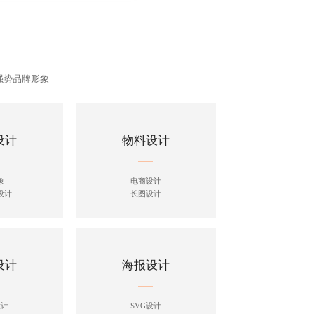
强势品牌形象
设计
物料设计
象
电商设计
设计
长图设计
设计
海报设计
设计
SVG设计