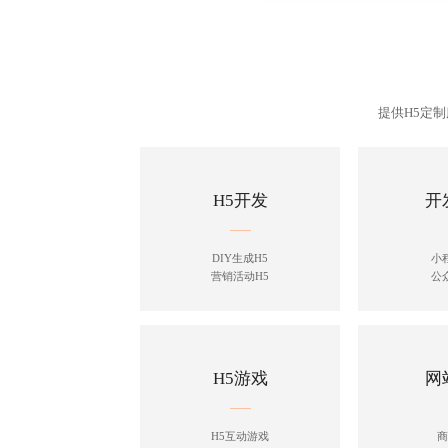
提供H5定
H5开发
开
DIY生成H5
小
营销活动H5
公
H5游戏
网
H5互动游戏
商