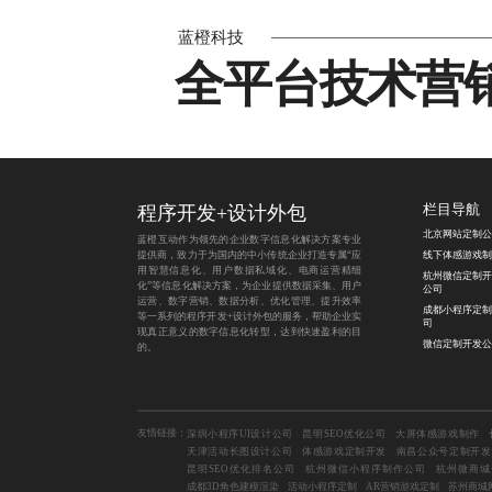
蓝橙科技
全平台技术营
程序开发
+
设计外包
栏目导航
北京网站定制公
蓝橙互动作为领先的企业数字信息化解决方案专业
提供商，致力于为国内的中小传统企业打造专属“应
线下体感游戏制
用智慧信息化、用户数据私域化、电商运营精细
杭州微信定制开
化”等信息化解决方案，为企业提供数据采集、用户
公司
运营、数字营销、数据分析、优化管理、提升效率
成都小程序定制
等一系列的程序开发+设计外包的服务，帮助企业实
司
现真正意义的数字信息化转型，达到快速盈利的目
微信定制开发公
的。
友情链接：
深圳小程序UI设计公司
昆明SEO优化公司
大屏体感游戏制作
天津活动长图设计公司
体感游戏定制开发
南昌公众号定制开发
昆明SEO优化排名公司
杭州微信小程序制作公司
杭州微商城
成都3D角色建模渲染
活动小程序定制
AR营销游戏定制
苏州商城