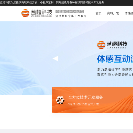
蓝橙科技为您提供
商城系统开发
、
小程序定制
、
网站建设
等各种互联网营销技术开发服务
个性化+定制化+全方位
首页
商城开发
体感
提供整包专属开发服务
全方位技术开发服务
“程序+设计”整包式开发