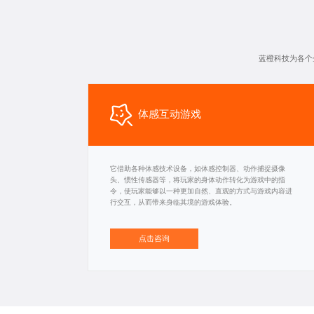
蓝橙科技为各个
体感互动游戏
它借助各种体感技术设备，如体感控制器、动作捕捉摄像
头、惯性传感器等，将玩家的身体动作转化为游戏中的指
令，使玩家能够以一种更加自然、直观的方式与游戏内容进
行交互，从而带来身临其境的游戏体验。
点击咨询