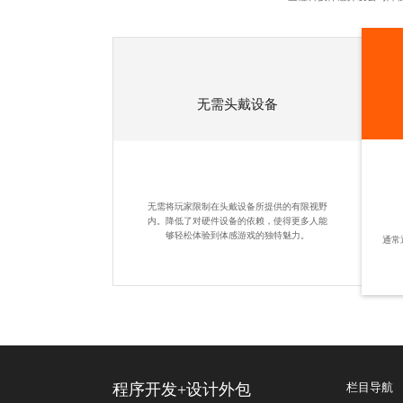
无需头戴设备
无需将玩家限制在头戴设备所提供的有限视野
内。降低了对硬件设备的依赖，使得更多人能
够轻松体验到体感游戏的独特魅力。
通常
程序开发
+
设计外包
栏目导航